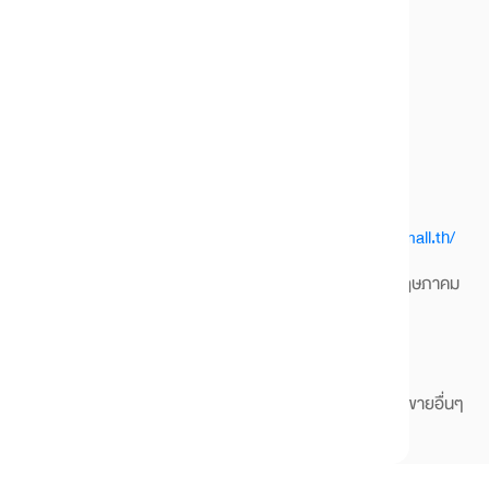
2.กรุณาแจ้งพนักงานให้ทราบก่อนรับสิทธิ์
3.คูปองนี้ใช้สิทธิ์ได้ 1 คูปอง ต่อ 1 ใบเสร็จ เท่านั้น
4.ขอสงวนสิทธิ์สำหรับลูกค้าที่สั่งผ่าน ช่องทางออนไลน์
ติดต่อสั่งผ่านช่องทางออนไลน์ได้ที่ LINE @bakerymall.th
หรือคลิ๊ก
https://lin.ee/DyHuNgC
หรือเพจ facebook
https://www.facebook.com/bakerymall.th/
5.ระยะเวลาโปรโมชั่นตั้งแต่วันที่ 25 กุมภาพันธ์ 2564 - 31 พฤษภาคม
2564 เท่านั้น
6.คูปองนี้ไม่สามารถแลกเปลี่ยนเป็นเงินสดหรือเครดิตได้
7.ไม่สามารถใช้ร่วมรายการกับบัตรสมาชิกและการส่งเสริมการขายอื่นๆ
ได้