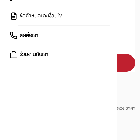
roll (ช่องทางออนไลน์)
ข้อกำหนดและเงื่อนไข
ราคาทั้งหมด
คูปองแจกฟรี
ติดต่อเรา
1
สิทธิ์การรับคูปอง : 1 คน /
1
สิทธิ์
ร่วมงานกับเรา
รับคูปอง
รายละเอียดการใช้คูปอง
เงื่อนไขคูปอง
1.คูปองนี้สามารถใช้รับสิทธิ์ฟรี sticker roll ทันที จำนวน 500 ดวง ราคา
50.-
เมื่อซื้อสินค้าชนิดใดก็ได้ภายในร้านครบ 1000.-