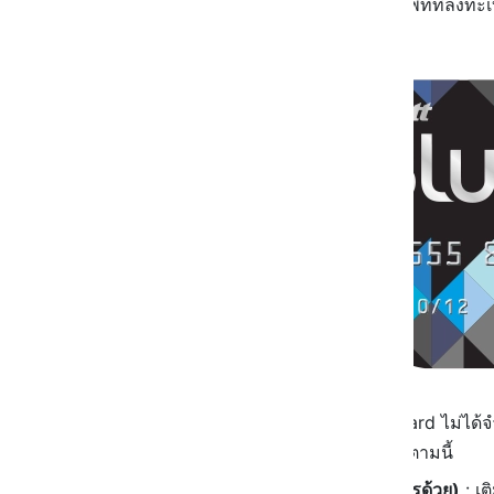
จากร้านอื่น ๆ ใช้วิธีบอกเบอร์โทรศัพท์ที่ลงท
ด้วย
สะสมแต้ม
การสะสมแต้มของบัตร PTT Bluecard ไม่ได้จำกั
จะได้แต้มมาะสะสมด้วยเหมือนกัน ตามนี้
ปั๊มน้ำมัน ปตท
.
(ต้องพกบัตรด้วย)
: เต