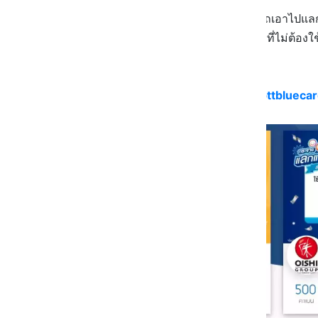
คะแนนบัตร PTT Bluecard สามารถเอาไปแลกได้
สิทธิพิเศษต่าง ๆ สำหรับสมาชิกแบบที่ไม่ต้องใช
Grill, You & I และอื่น ๆ อีกเพียบ
*ดูรายชื่อร้านที่ร่วมรายการได้ที่นี่
pttblueca