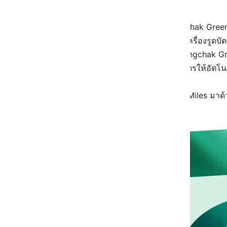
บางจาก กรีนไมลส์ สมัครยังไง?
บัตรสมาชิกปั๊มบางจาก หรือ Bangchak Gree
บางจาก หรือร้านอินทนิลสาขาที่มีเครื่องรูดบัต
จ่ายใด ๆ ทั้งสิ้นด้วย สำหรับบัตร Bangchak G
ก่อนหมดอายุ 1 ปี ระบบจำต่ออายุบัตรให้อัตโนมั
ถ้าไม่ได้เอาบัตร Bangchak GreenMiles มาด้