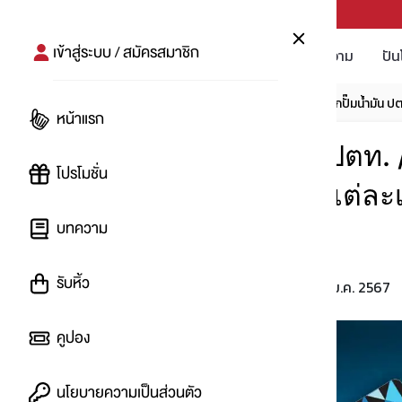
PUNPRO #MoreforLife
เข้าสู่ระบบ / สมัครสมาชิก
โปรโมชัน
บทความ
ปัน
หน้าแรก
บทความ
โปรอัพเดท
สมาชิกปั๊มน้ำมัน ป
หน้าแรก
สมาชิกปั๊มน้ำมัน ปตท. 
โปรโมชั่น
Caltex / Susco แต่ละเ
บทความ
บ้าง
รับหิ้ว
16 ม.ค. 2567
โดย
:
Xyanyde
คูปอง
นโยบายความเป็นส่วนตัว