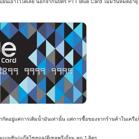
ะเบียนเอาไว้ได้เลย นอกจากนี้บัตร PTT Blue Card ไม่มีวันหมดอายุ
ดอยู่แค่การเติมน้ำมันเท่านั้น แต่การซื้อของจากร้านค้าในเครือก
ิมเบนซิน/แก๊สโซฮอล/ดีเซลพรีเมี่ยม ทุก 1 ลิตร