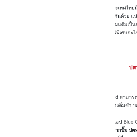
ตอนนี้แบรนด์ปั๊มน้ำมันใหญ่ ๆ ในประเทศไทยมีอ
ซึ่งแต่ละเจ้าก็มีบัตรสมาชิกให้สมัครกันด้วย แน
น้ำมันในแต่ละครั้ง ไม่ว่าจะเป็นสะสมแต้มเป็น
ปั๊มน้ำมันแต่ละเจ้า สมาชิกจะได้สิทธิพิเศษอะไ
ปต
PTT Blue Card สมัครยังไง?
บัตรสมาชิกปั๊ม ปตท. PTT Blue Card สามารถสมั
(Texas Chicken, Amazon, ฮั่วเซ่งฮงติ่มซำ ฯ
อีกวิธีนึงคือการสมัครออนไลน์ผ่านแอป
Blue 
มาพกนะครับ ทำให้เวลา
เติมน้ำมันจากปั๊ม 