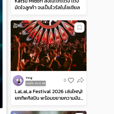
Katsu Midori ส่งเนะโกะเด้ง เด้ง
มัดใจลูกค้า จนเป็นไวรัลในโซเชียล
Ying
0
ลงเมื่อ : 9 ก.ค. 69
LaLaLa Festival 2026 เล่นใหญ่!
ยกทัพศิลปิน พร้อมขยายความมันส์
จากอินโดนีเซียสู่ฟิลิปปินส์