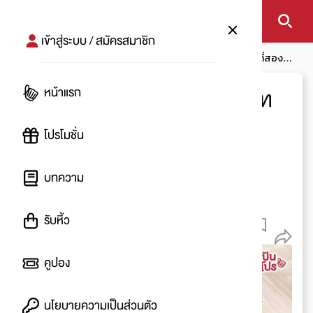
เข้าสู่ระบบ / สมัครสมาชิก
หน้าแรก
โปรโมชัน
Dunkin Donuts 🍢 โดนัททาโกะ กล่องที่สอง
40.-
หน้าแรก
Dunkin Donuts 🍢 โดนัท
ทาโกะ กล่องที่สอง 40.-
โปรโมชั่น
โดย
:
imnat
บทความ
หมดโปรโมชัน
18 ส.ค. 2562 - 31 ส.ค. 2562
รับหิ้ว
385
คูปอง
นโยบายความเป็นส่วนตัว