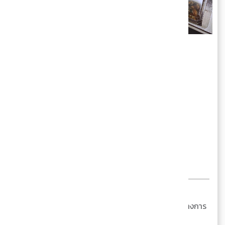
โดย
imnat
เสพติดการอ่าน & ดูหนัง ตอนนี้อยู่ในระหว่างการ
ทำตามความฝันให้สำเร็จ :)