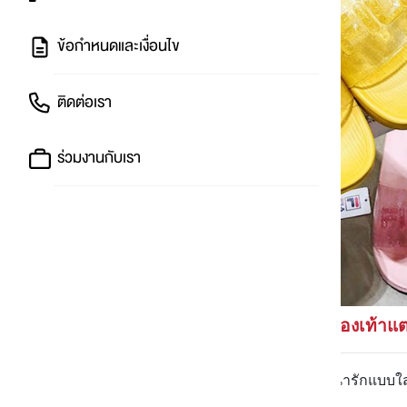
ข้อกำหนดและเงื่อนไข
ติดต่อเรา
ร่วมงานกับเรา
f
ila
รองเท้าแตะ
💬
FILA มาใหม่อีกแล้วค่า
...รอบนี้น่ารักแบบ
งามใส่หน้าฝนได้สวยๆ จ้าาา