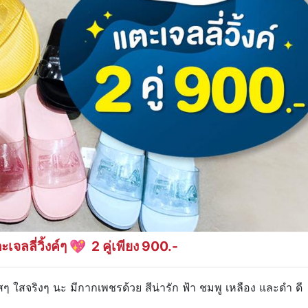
เจลลี่วิ้งค์ๆ 💖
2 คู่เพียง 900.-
ใสๆ ใสจริงๆ นะ มีกากเพชรด้วย สีน่ารัก ฟ้า ชมพู เหลือง และดำ ดี