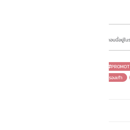
โดย
imnat
เสพติดการอ่าน & ดูหนัง ตอนนี้อยู่ใน
โปรโมชั่น
ลดราคา
PROMOT
รองเท้าเจลลี่
โปร
รองเท้า
แสดงความคิดเห็น