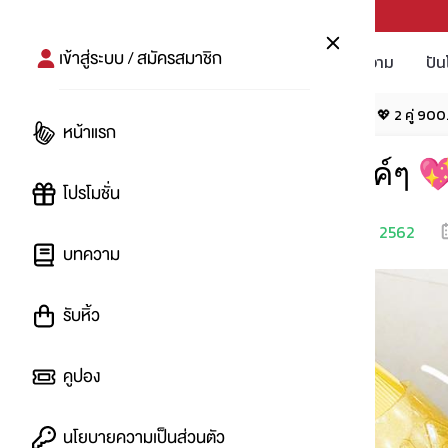
PUNPRO #MoreforLife
เข้าสู่ระบบ / สมัครสมาชิก
โปรโมชัน
บทความ
ปัน
หน้าแรก
โปรโมชัน
FILA แตะเจลลี่วิ้งค์ๆ 💖 2 คู่ 900
หน้าแรก
FILA แตะเจลลี่วิ้งค์ๆ 
โปรโมชั่น
เริ่ม
12 ก.ค. 2562
โดย
:
imnat
บทความ
รับหิ้ว
คูปอง
นโยบายความเป็นส่วนตัว