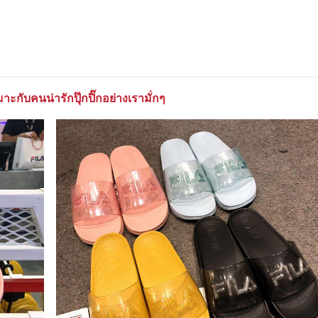
มาะกับคนน่ารักปุ๊กปิ๊กอย่างเรามั่กๆ