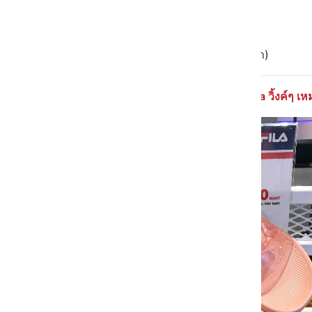
💸 2 คู่ 900.-(ปกติคู่ละ 590.-)
📆 วันนี้เป็นต้นไปจนกว่าจะหมด
📍FILA (แอดเจอที่สาขาสยามวันค่า)
f
ila
วิ้งค์ๆ เห