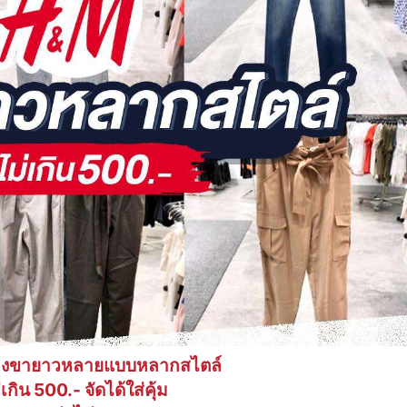
งขายาวหลายแบบหลากสไตล์
เกิน 500.- จัดได้ใส่คุ้ม