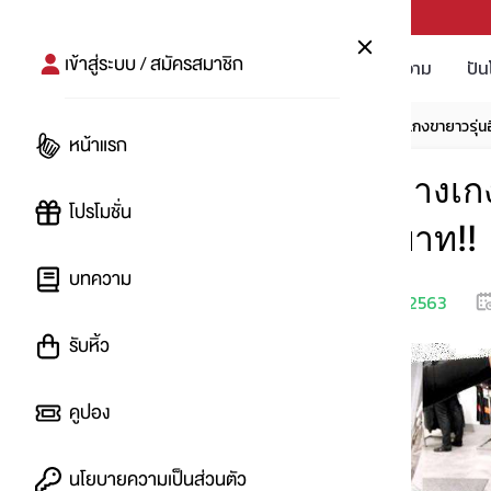
PUNPRO #MoreforLife
เข้าสู่ระบบ / สมัครสมาชิก
โปรโมชัน
บทความ
ปัน
หน้าแรก
โปรโมชัน
H&M รวมไอเทมกางเกงขายาวรุ่นฮิ
หน้าแรก
H&M รวมไอเทมกางเกงข
โปรโมชั่น
แล้วไม่เกิน 500 บาท!!
บทความ
เริ่ม
30 มิ.ย. 2563
โดย
:
Belt
รับหิ้ว
คูปอง
นโยบายความเป็นส่วนตัว