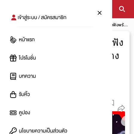
เข้าสู่ระบบ / สมัครสมาชิก
หน้าแรก
บทความ
โปรอัพเดท
แนะนำ TED Talks ที่ต้องฟังพร้อม
ซับไทย พลังบวกสร้างได้ แม้อยู่บ้าน
หน้าแรก
แนะนำ TED Talks ที่ต้องฟัง
พร้อมซับไทย พลังบวกสร้าง
โปรโมชั่น
ได้ แม้อยู่บ้าน
บทความ
โดย
:
imnat
รับหิ้ว
15 เม.ย. 2563
9.5 K
คูปอง
นโยบายความเป็นส่วนตัว