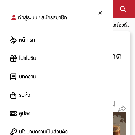
เข้าสู่ระบบ / สมัครสมาชิก
หน้าแรก
บทความ
โปรอัพเดท
เปิดไอเดียสุดชิคถ่ายรูปเครื่องดื่ม
ยังไงให้ปัง!! คนกดไลก์กันรัวๆ
หน้าแรก
เปิดไอเดียสุดชิคถ่ายรูป
เครื่องดื่มยังไงให้ปัง!! คนกด
โปรโมชั่น
ไลก์กันรัวๆ
บทความ
โดย
:
Belt
รับหิ้ว
6 มี.ค. 2563
5.3 K
คูปอง
นโยบายความเป็นส่วนตัว