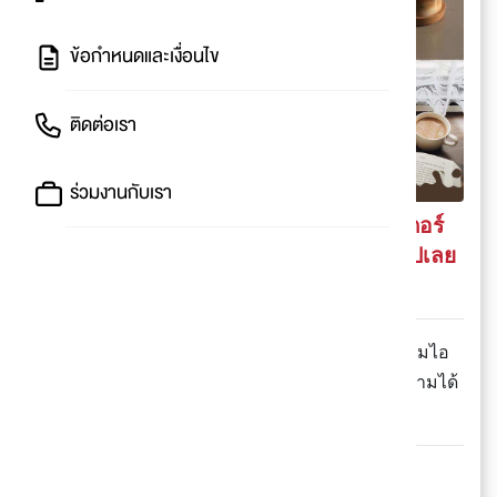
ข้อกำหนดและเงื่อนไข
ติดต่อเรา
ร่วมงานกับเรา
รวมมุมถ่ายรูปแก้วโปรดเก๋ๆ สไตล์ฮิปสเตอร์
ถ่ายชิคๆ ไปอวดเพื่อน เอาใจติ่งคาเฟ่กันไปเลย
จ้าา
💬 ใครเบื่อการถ่ายรูปแบบเดิมๆ มาทางนี้~ เเอดรวมไอ
เดียถ่ายรูปแก้วกาแฟแบบเก๋กรุบมาแนะนำ ไปถ่ายตามได้
แบบชิคๆ ถ่ายเองก็ได้ ให้เพื่อนถ่ายให้ก็ดี
ถ่ายรูปเช็กอินให้เพื่อนๆ ได้อิจฉา