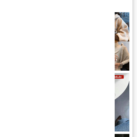
จะมีมุมไหนโดนใจบ้างตามมา!!