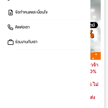
ข้อกำหนดและเงื่อนไข
ติดต่อเรา
ร่วมงานกับเรา
ส่งของวันอาทิตย์ที่ Kerry Express ได้แล้วจ้า
ฉลองเดือนเกิดจัดโปร "SUNDAY" ลด 30%
เฉพาะวันอาทิตย์ ตลอดเดือน มิ.ย. 63
สำหรับส่งพัสดุขนาด Envelope ถึง Size S ไม่
จำกัดขั้นต่ำ ส่งเยอะแค่ไหนก็ได้
ถูกใจเหล่าพ่อค้าแม่ค้าเป็นที่สุด! ต้องรีบส่ง
เล้ยยย~