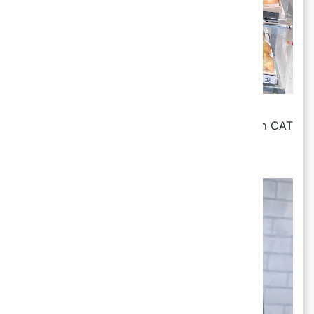
🧡 เด็ดๆ ทั้งน้านนน ราคาก็ดี๊ดี แถมยังมีส่วนลดจาก CAT
Privilege เพิ่มไปอี๊กกกก