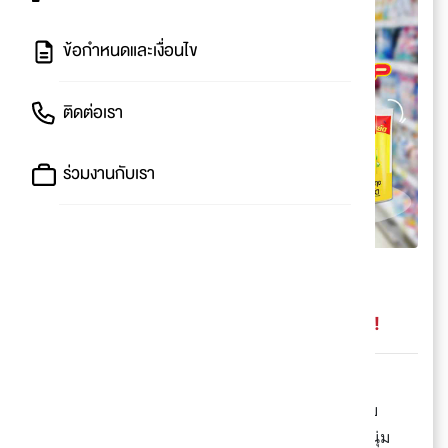
ข้อกำหนดและเงื่อนไข
ติดต่อเรา
ร่วมงานกับเรา
Unilever รวมไอเทมบ้านสะอาด
ลดแรงแจกหนัก เพียงช็อปครบ 300.-
ลดไปเลยอีก 30.- เฉพาะที่ Big C เท่านั้น!
ปันโปรสรุปให้
🎀 ซื้อสินค้าในเครือ Unilever ที่ร่วมรายการ ครบ
300.- ลดไปเลย 30.- ทั้งน้ำยาซักผ้า, น้ำยาปรับผ้านุ่ม