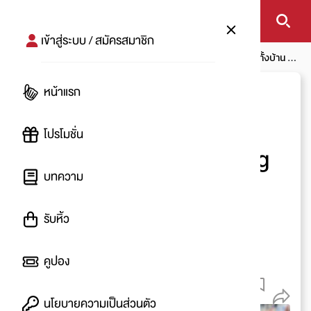
เข้าสู่ระบบ / สมัครสมาชิก
หน้าแรก
โปรโมชัน
Unilever สินค้าทำความสะอาดครบจบทั้งบ้าน ลด
แรงแจกหนัก! เฉพาะที่ Big C เท่านั้น
หน้าแรก
Unilever สินค้าทำความ
สะอาดครบจบทั้งบ้าน ลด
โปรโมชั่น
แรงแจกหนัก! เฉพาะที่ Big
บทความ
C เท่านั้น
รับหิ้ว
โดย
:
Eyee
หมดโปรโมชัน
คูปอง
21 ต.ค. 2564 - 10 พ.ย. 2564
370
นโยบายความเป็นส่วนตัว