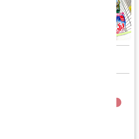
โดย
Eyee
kpop lovers
SALE
PROMOTION
โปรโมชั่น
BIGC
UNILEVER
น้ำยาปรับผ้านุ่ม
ทำความสะอาดบ้าน
ผงซักฟอก
น้ำยาล้างจาน
ไอเทมทำความสะอาด