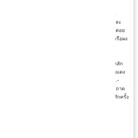
😋 จากที่ได้ลองชิมมา 5-6 เมนูเด็ด ๆ เราว่าจุดเด่น
นอกจากจะกรอบนาน ที่ต้องพูดถึงคือผงคลุกเนี่ยแหละ
เป็นสูตรลับจากบ้านเขาเลย จะมีพวกเครื่องเทศที่ไม่ค่อย
เจอตามร้านอื่น ๆ เช่น รสซิกเนเจอร์, ยี่หร่า, พลัม หรือผง
ฮอตฮิตอย่างหม่าล่าก็มีด้วย แซ่บนัวน่าลองทั้งหมด!
🤩 ส่วนราคาก็ถือว่ากำลังดีนะ พวกเซตเล็ก ๆ เริ่มหลัก
สิบ ส่วนเซตใหญ่กินได้หลายคนหน่อยก็ไม่เกิน 2 ใบแดง
อย่างวันนี้เราสั่งชิกเก้นป๊อปคอร์นล้น ๆ ถุง ก็แค่ 49.-
หรือจะเป็นเซตใหญ่ซูเปอร์มิกซ์ ได้ไก่ 4 ส่วนเต็ม ๆ ถาด
149.- ขาดตัว! ใครอยู่ใกล้ ๆ แนะนำให้แวะมาลองสักครั้ง
ฮะ
🗓️ 11 พ.ย. 68 - จนกว่าจะมีการเปลี่ยนแปลง
📍เดอะซีน ทาวน์อินทาวน์ ชั้น 1