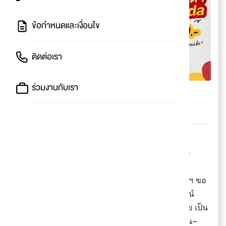
ข้อกำหนดและเงื่อนไข
ติดต่อเรา
ร่วมงานกับเรา
Zhengda เข้าไทยแล้ว
🤩
🍗 แลนดิ้งแล้ว! ไก่ทอดอินโดฯ Zhengda เริ่ม 49.-
🇮🇩 ดังนั้นจะมาเป็นไก่ทอดเหมือนกันไม่ได้! พี่อินโดฯ ขอ
ลงสนามด้วยอีกหนึ่ง! ปักหมุดแรกตรงทาวน์อินทาวน์
ชาวลาดพร้าวที่อยู่ระแวกนี้แวะมาเจิมกันก่อนได้เลย เป็น
รสชาติใหม่ ๆ แบบที่บ้านเราไม่เคยมีมาก่อนแน่นอน~