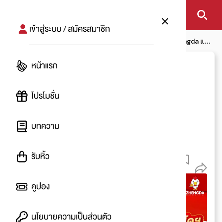
เข้าสู่ระบบ / สมัครสมาชิก
หน้าแรก
โปรโมชัน
รวมโปรอาหาร
ไก่ทอดอินโดฯ Zhengda แลน
ดิ้งแล้ว! เริ่ม 49.-
หน้าแรก
ไก่ทอดอินโดฯ Zhengda
แลนดิ้งแล้ว! เริ่ม 49.-
โปรโมชั่น
โดย
:
Ying
บทความ
เริ่ม
11 พ.ย. 2568
11 พ.ย. 2568
รับหิ้ว
305
คูปอง
นโยบายความเป็นส่วนตัว