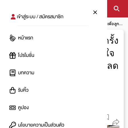
เข้าสู่ระบบ / สมัครสมาชิก
หน้าแรก
โปรโมชัน
Baby & Kids Best Buy ครั้งที่ 37 ช้อปเพื่อลูก
มันส์สะใจ งานใหญ่สุด ของครบจริง ลดสูงสุด 90%
หน้าแรก
Baby & Kids Best Buy ครั้ง
ที่ 37 ช้อปเพื่อลูก มันส์สะใจ
โปรโมชั่น
งานใหญ่สุด ของครบจริง ลด
บทความ
สูงสุด 90%
รับหิ้ว
โดย
:
Belt
หมดโปรโมชัน
คูปอง
30 ก.ค. 2563 - 2 ส.ค. 2563
617
นโยบายความเป็นส่วนตัว