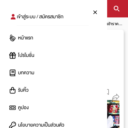
เข้าสู่ระบบ / สมัครสมาชิก
หน้าแรก
โปรโมชัน
โปรห้าง
🎁 พาช้อปของขวัญ & กระเช้าราคาดี
ที่โลตัส
หน้าแรก
🎁 พาช้อปของขวัญ &
กระเช้าราคาดี ที่โลตัส
โปรโมชั่น
โดย
:
JINFEB
บทความ
หมดโปรโมชัน
6 ธ.ค. 2567 - 8 ม.ค. 2568
รับหิ้ว
378
คูปอง
นโยบายความเป็นส่วนตัว