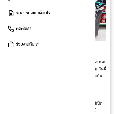
ข้อกำหนดและเงื่อนไข
ติดต่อเรา
ร่วมงานกับเรา
🎁 พาช้อปของขวัญ & กระเช้าราคาดี ที่โลตัส
🎄 ใกล้ช่วงเทศกาลสิ้นปีแล้ว และสิ่งที่ทุกคนตั้งตารอคอย
กันก็คือจับฉลากในตี้ใช่ม๊า~ ถ้าใครยังไม่มีของขวัญ วันนี้
เราพาไปส่องไอเดียของขวัญจับฉลากราคาดีที่โลตัสกัน
บอกเลยว่าถูกใจคนรับแน่นอน!
🥳 ช่วงเทศกาลคุกกี้ก็เป็นอีกอย่างที่คนชอบ อย่าง
Danisa กล่องคุกกี้มีเสียงดนตรี กินหมดเก็บกล่องไปเปิด
เพลงกล่อมก่อนนอนได้อีก เหลือ 129.- (ปกติ 149.-)