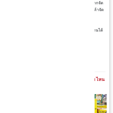
#SAVEไป20บาท
หรืออันนี้เราชอบมาก ถ้าใครอยากจัด
กระเช้าผลไม้สามารถเลือกผลไม้กับกระเช้า ไปให้เค้าจัด
เซตได้เลย สะดวกสุด ๆ !
🥰 บอกเลยว่าของขวัญจับฉลากที่ Lotus’s คือใช้งานได้
จริง คนให้ถูกใจ คนรับแฮปปี้ มาได้ที่ที่โลตัสเลย~
🗓️ 6 ธ.ค. 67 - 8 ม.ค. 68
📍 Lotus’s ทุกสาขา
โลตัส มีทั้งของขวัญและกระเช้าให้เลือกเพียบ ไหน
จะลดราคาอีก ถูกใจใช่เลย~