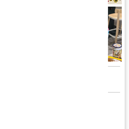
โดย
JINFEB
🍀💜
LOTUS'S
กระเช้า
ของขวัญ
จับฉลาก
โลตัส