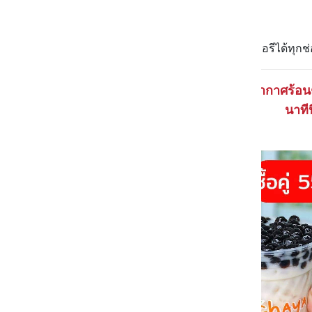
เติมพลังกันหน่อย
📆 16 ส.ค. - 16 ก.ย. 64
📍 Ochaya ทุกสาขา หรือสั่งเดลิเวอรีได้ทุกช
อากาศร้อน
นาที