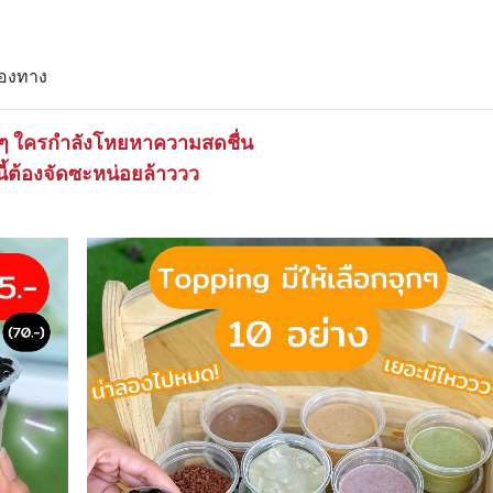
่องทาง
ๆ ใครกำลังโหยหาความสดชื่น
นี้ต้องจัดซะหน่อยล้าววว