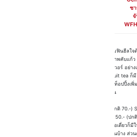
ชา
จั
WFH น
ปันโปรสรุปให้
🍵 WFH ยาวๆ แบบนี้ มาเติมความฟินฮีลใจด้
หนึ่งแม่ ! หากินง่าย ราคาเริ่ด คุณภาพคับแก้ว
🥤 เมนูก็คือมีให้เลือกจุใจ น่าลองเวอร์ อย
ฮิต เพียง 60.- หรือเซ็ต Milk tea Fruit tea 
ความเข้มข้นของชานมแล้ว จะขาดท็อปปิ้งเพิ่มคว
พุดดิ้งไข่ บุก ไข่มุก น่ากินทั้งนั้นนนน
🎉
ตอนนี้โปรซื้อคู่สุดปังคุ้มมาก
- ชานมไข่มุก 2 แก้ว เหลือ 55.- (ปกติ 70.-
- ชานมไข่มุก + ชาเขียวมะลิ เหลือ 50.- (ปก
💥
หรือใครสองแก้วไม่ไหว โปรซื้อเดี่ยวก็ม
😋
ไหนใครมีเมนูในดวงใจอะไรกันบ้าง ส่วนต