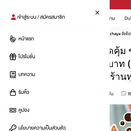
PUNPRO #MoreforLife
เข้าสู่ระบบ / สมัครสมาชิก
โปรโมชัน
บทความ
ปัน
หน้าแรก
โปรโมชัน
รวมโปรอาหาร
Ochaya จัดโปรส
หน้าแรก
Ochaya จัดโปรสุดคุ้ม 
โปรโมชั่น
ฮิต จับคู่เหลือ 55 บาท (
บทความ
เดลิเวอรี่ และหน้าร้าน
รับหิ้ว
หมดโปรโมชัน
1
โดย
:
Eyee
คูปอง
นโยบายความเป็นส่วนตัว