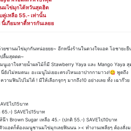
นมไข่มุกไต้หวันสุดฮิต
บคู่เหลือ 55.- เท่านั้น
ี้เกียมหาตี้หารกันเลยย
วยชานมไข่มุกกันหน่อยยย~ อีกหนึ่งร้านในดวงใจแอด โอชายะยื
 ปลื้มสุดดด~
่างเมนูเอาใจสายน้ำผลไม้ก็มี Stawberry Yaya และ Mango Yaya สุ
ก็มี นี่ยังไม่หมดนะ อะเมนูไม่เยอะตรงไหนเอาปากกามาวง!😋 พูดถึง
ามฟินไปไม่ได้ ! มีให้เลือกจุกๆ มากถึง10 อย่างเลย ทั้ง เฉาก๊วย
) SAVEไป15บาท
ติ 65.-) SAVEไป15บาท
ีให้น๊า Brown Sugar เหลือ 45.- (ปกติ 55.-) SAVEไป10บาท
ัวแอดก็ต้องเมนูชานมไข่มุกเลยฟินนน >< ทำงานเพลียๆ ต้องสั่ง