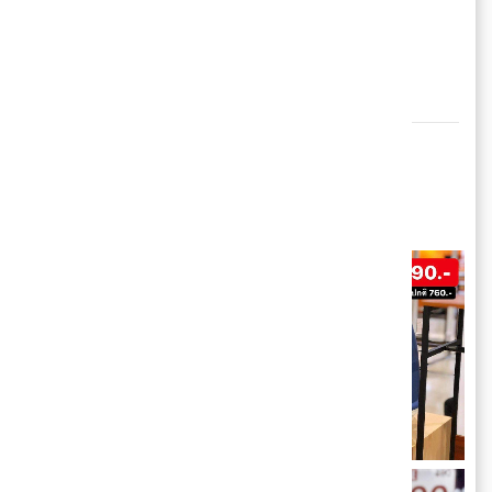
ลงไปเกือบครึ่งอะ ไม่มาคือพลาด!
📆 วันที่ 30 พ.ย. 63 เป็นต้นไป
📍 AEC Trade Center - Pantip Wholesale
Destination ประตูน้ำ
ทำเลดีใจกลางกรุง
แหล่งช้อปสุดล้ำ
ที่พ่อค้าแม่ค้าต้องจับจอง!