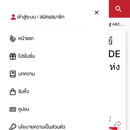
เข้าสู่ระบบ / สมัครสมาชิก
หน้าแรก
โปรโมชัน
โบกมือลาห้าง IT พันธุ์ทิพย์ประตูน้ำ ก้าวสู่ AEC
TRADE CENTER ศูนย์การค้าส่งแห่งใหม่!
หน้าแรก
โบกมือลาห้าง IT พันธุ์ทิพย์
ประตูน้ำ ก้าวสู่ AEC TRADE
โปรโมชั่น
CENTER ศูนย์การค้าส่งแห่ง
บทความ
ใหม่!
รับหิ้ว
โดย
:
Belt
เริ่ม
30 พ.ย. 2563
คูปอง
30 พ.ย. 2563
1.2 K
นโยบายความเป็นส่วนตัว