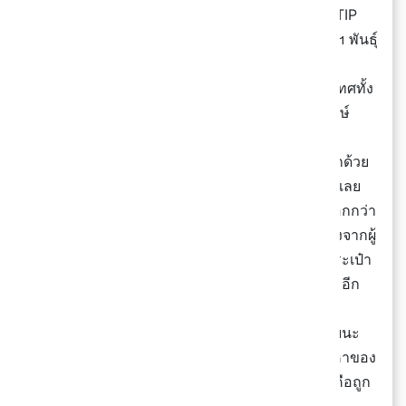
ใหญ่สุดในภูมิภาค AEC TRADE CENTER – PANTIP
WHOLESALE DESTINATION อยู่ใจกลางกรุงเทพฯ พันธุ์
ทิพย์ประตูน้ำ พ่อค้าแม่ค้าจะต้องถูกใจมากกก~
🎊 ศูนย์ฯ AWC นี้คือรวมกำลังกับพันธมิตรในประเทศทั้ง
ภาครัฐและเอกชน แล้วยังได้ร่วมมือกับพันธมิตรยักษ์
ใหญ่จากแดนมังกรอย่าง “อี้อู” (Yiwu) ผู้พัฒนาและ
บริหารตลาดค้าส่งสินค้าเบ็ดเตล็ดที่ใหญ่ที่สุดในโลกด้วย
นะ! เขาเลยจะตอบโจทย์ทุกความต้องการในที่เดียวเลย
🎊 บอกเลยว่าเขาใหญ่จริง ครบจริง! มีสินค้าให้เลือกกว่า
50,000 รายการ รวม 400 ร้านค้า ในราคาต้นทางจากผู้
ประกอบการไปเลยค่ะ ไม่ว่าจะเป็น สินค้าแฟชั่น กระเป๋า
เครื่องประดับ ของตกแต่งบ้าน สินค้าไอที และอื่นๆ อีก
เยอะมว๊ากกกกกกก~ เดินเล่นได้ทั้งวันบอกเลย!
💖 ตอนนี้เขามีงาน Big Festival ฉลองเปิดห้างด้วยนะ
พ่อค้าแม่ค้า ใครอยากเปิดร้านขายของ แล้วกำลังหาของ
ต้นทุนต่ำต้องมา! เพราะยิ่งซื้อเยอะยิ่งถูก บางอย่างคือถูก