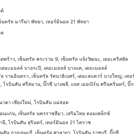
ด์
็นทรัล มารีน่า พัทยา, เทอร์มินอล 21 พัทยา
็ต
พร้าว, เซ็นทรัล พระราม 9, เซ็นทรัล แจ้งวัฒนะ, เดอะคริสตัล
์, เดอะมอลล์ บางกะปิ, เดอะมอลล์ บางแค, เดอะมอลล์
ล รามอินทรา, เซ็นทรัล รัตนาธิเบศร์, เดอะสแควร์ บางใหญ่, เทอร
รบินสัน ศรีสมาน, บิ๊กซี บางพลี, แจส เออเบิร์น ศรีนครินทร์, บิ๊ก
นาดา เชียงใหม่, โรบินสัน แม่สอด
ขอนแก่น, เซ็นทรัล นครราชสีมา, เสริมไทย คอมเพล็กซ์
, โรบินสัน สุรินทร์, เทอร์มินอล 21 โคราช
สัน กาญจนบุรี, เซ็นทรัล ศาลายา, โรบินสัน ราชบุรี, บิ๊กซี