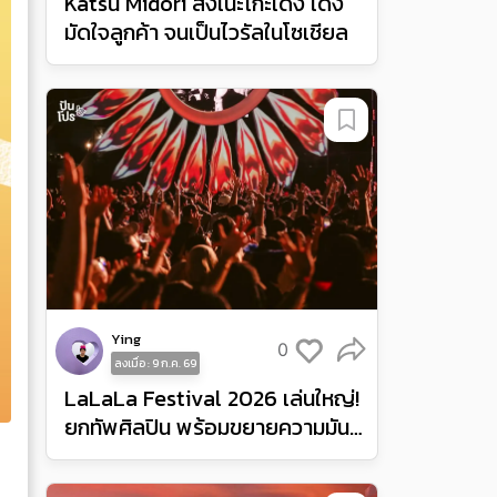
Katsu Midori ส่งเนะโกะเด้ง เด้ง
มัดใจลูกค้า จนเป็นไวรัลในโซเชียล
Ying
0
ลงเมื่อ : 9 ก.ค. 69
LaLaLa Festival 2026 เล่นใหญ่!
ยกทัพศิลปิน พร้อมขยายความมันส์
จากอินโดนีเซียสู่ฟิลิปปินส์