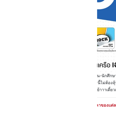
SF Movie Club Card เอาใจนักเรียน-นักศึกษา
ราคาเริ่มต้นเพียง 50.- ซึ่งสิทธิพิเศษนี้ไม่ต้อง
เท่านั้น!! บอกได้คำเดียวว่าดีย์~ มาจย้าาาเด
ราคาของแต่ละ
เริ่มต้นราคา 90.-