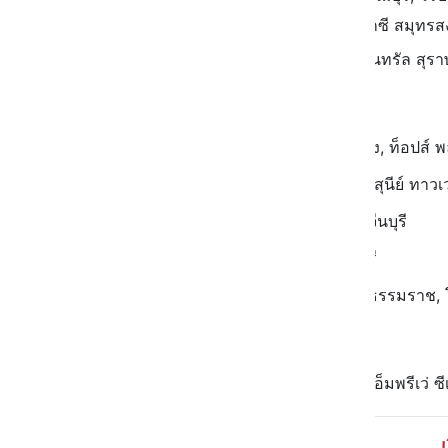
เพชรบุรี, เซ็นทรัล มหาชัย, บิ๊กซี สมุท
ภาคใต้ : โรบินสัน ตรัง, เซ็นทรัล สุ
เริ่มต้นราคา 50.-
ภาคเหนือ : เซ็นทรัล ลำปาง, ท็อปส์
ภาคตะวันออกเฉียงเหนือ : สุนีย์ ทาวเว
ภาคตะวันออก : บิ๊กซี ปราจีนบุรี
ภาคกลาง : โรบินสัน ลพบุรี
ภาคใต้ : โรบินสัน นครศรีธรรมราช, โ
ราคา 120.-
กรุงเทพฯ และปริมณฑล : เอ็มพรีเว่ ซี