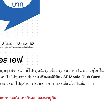
ฝุดๆ เพราะเค้ามีโปร
ดูหนัง
ทุกเรื่อง ทุกรอบ ทุกวัน อย่างจุใจ ใน
ลุ้นอะไรให้วุ่นวายเล้ยยยย
เพียงแค่มีบัตร SF Movie Club Card
ี๋ยวแอดจะพาไปดูสาขาที่ร่วมรายการ และเงื่อนไขกันดีฝ่าาาา
สาขาจะไม่เท่ากันนะ ลองมาดูกัน!