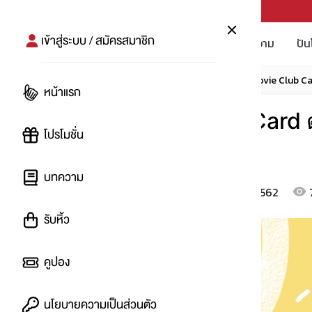
PUNPRO #MoreforLife
เข้าสู่ระบบ / สมัครสมาชิก
โปรโมชัน
บทความ
ปัน
หน้าแรก
บทความ
โปรอัพเดท
SF Movie Club Card
หน้าแรก
SF Movie Club Card ดูห
โปรโมชั่น
50.-/เรื่อง
บทความ
15 ม.ค. 2562
โดย
:
MilD
รับหิ้ว
คูปอง
นโยบายความเป็นส่วนตัว