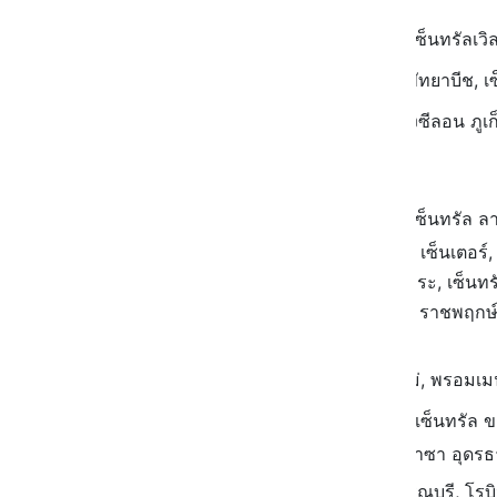
กรุงเทพฯ และปริมณฑล : เซ็นทรัลเวิล
ภาคตะวันออก : เซ็นทรัล พัทยาบีช, เซ
ภาคใต้ : เซ็นทรัล ภูเก็ต, จังซีลอน ภูเก
เริ่มต้นราคา 70.-
กรุงเทพฯ และปริมณฑล : เซ็นทรัล ลาด
เอกมัย-รามอินทรา, เอ็ม บี เค เซ็นเตอร
งามวงศ์วาน, เดอะมอลล์ ท่าพระ, เซ็นทรั
มินอล 21 อโศก, เดอะคริสตัล ราชพฤกษ์, โ
เพชรเกษม 2
ภาคเหนือ : เมญ่า เชียงใหม่, พรอมเม
ภาคตะวันออกเฉียงเหนือ : เซ็นทรัล 
มหาสารคาม, แลนด์มาร์คพลาซา อุดรธานี
ภาคกลาง : โรบินสัน สุพรรณบุรี, โรบิน