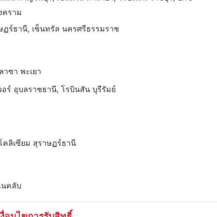
รสงคราม
ราษฏร์ธานี, เซ็นทรัล นครศรีธรรมราช
 พลาซา พะเยา
อร์ อุบลราชธานี, โรบินสัน บุรีรัมย์
คลิเซียม สุราษฏร์ธานี
เนคลับ
เงื่อนไขการรับสิทธิ์