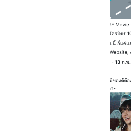
สำหรับเพื่อนๆ ที่ยังไม่บัตร SF Movi
หน้าเคาน์เตอร์ได้เลยย มีค่าสมัครบัตร 
เวลาจะดูหนังราคาคุ้มๆ แบบนี้ ก็แค
Office หรือกดซื้อตั๋วผ่านทาง Website, 
ใช้สิทธิ์ได้ตั้งแต่
วันที่ 3 ม.ค. - 13 ก.พ
สิทธิพิเศษแบบนี้ไม่ได้มีบ่อยๆ นาจา
มีของดีต้อ
อยู่ในมืออย่ารอช้า ดูหนังวนไปค่าาาา~