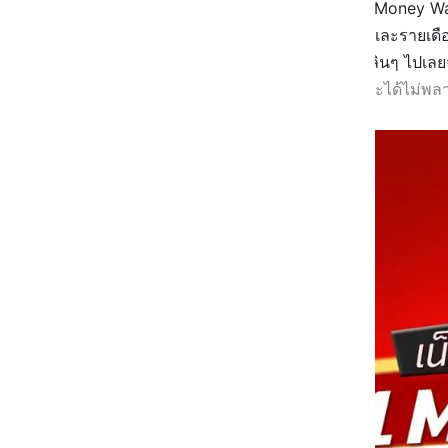
แล้วดียังไง
🔥
แค่ซื้อผ่านแอพ TrueMoney Walle
นะ
😀
โปรเสริมนี้ มีทั้งของเติมเงินและรายเ
หมดไม่ลดสปีดด้วยนะคะ เล่นกันเพลินๆ ไปเลย
⭐
#
กดติดดาวเพจปันโปรไว้นะคะจะได้ไม่พ
เลย >>
https://goo.gl/YRovgy