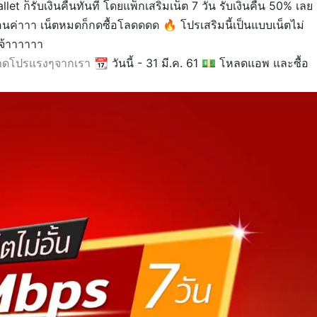
t ก็รับเงินคืนทันที โดยแพ็กเสริมเน็ต 7 วัน รับเงินคืน 50% เลย
ดือนค่าาา เน็ตหมดก็กดซื้อโลดดดด
🔥
โปรเสริมนี้เป็นแบบเน็ตไม่
จ้าาาาาา
ลาดโปรแรงๆจากเรา
📆
วันนี้ - 31 มี.ค. 61
💵
โหลดแอพ และซื้อ