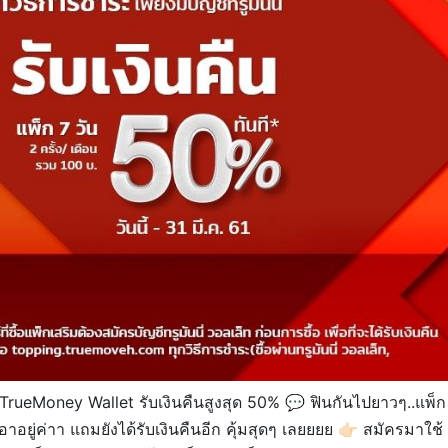
น TrueMoney Wallet รับเงินคืนสูงสุด 50%
💬
ฟินกันไปยาวๆ..แพ็ก
เอาอยู่ค่าา แถมยังได้รับเงินคืนอีก คุ้มสุดๆ เลยยยย
👉🏻
สมัครมาใช้