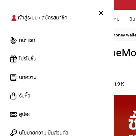
PUNPRO #MoreforLife
เข้าสู่ระบบ / สมัครสมาชิก
โปรโมชัน
บทความ
ปัน
หน้าแรก
โปรโมชัน
ซื้อเน็ตทรูผ่าน TrueMoney Wall
หน้าแรก
ซื้อเน็ตทรูผ่าน TrueMo
โปรโมชั่น
สูงสุด 50%
บทความ
1.9 K
โดย
:
Malamute
รับหิ้ว
คูปอง
นโยบายความเป็นส่วนตัว