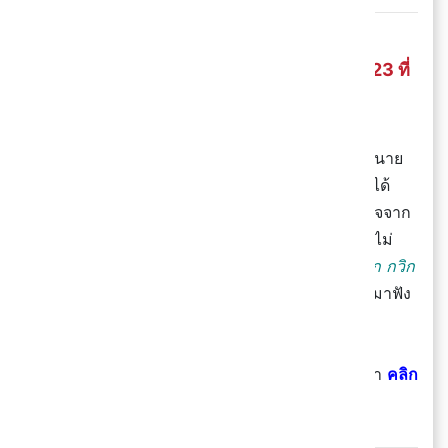
เสียงนกกรงหัวจุกมันริก เพลงฮิต TikTok 2023 ที่
หลอนหูคนทั้งประเทศ
ย้อนไปเมื่อ 12 ปีที่แล้วบทเพลง
"นกกรงหัวจุก"
ของนาย
ควั่น ภูคา ได้อัปโหลดลงบนช่อง Youtube แต่วันนี้ได้
กลายมาเป็นบทเพลงที่ถูกพูดถึงและได้รับความสนใจจาก
คนทั้งประเทศอีกครั้ง เพราะเป็นเพลงที่มีเอกลักษณ์ไม่
เหมือนใครโดยเฉพาะท่อน
กวิก กวิก กวิก จ่อก จ่อก กวิก
ที่ทำเอาคนฟังครั้งแรกถึงกับมึนงง จนต้องย้อนกลับมาฟัง
ซ้ำ
🎵 ฟังเพลงต้นฉบับ นกกรงหัวจุก ของนายควั่น ภูคา
คลิก