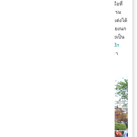
แรงบันดาลใจมาจาก
"การแข่งขันนกกรงหัวจุก"
หรือที่
หลายคนรู้จักกันในชื่อ
"นกปรอดหัวโขน"
เป็น
กิจกรรม
การแข่งขันที่ได้รับความนิยมในพื้นที่ภาตใต้
โดยผู้แต่งได้
นำไอเดียนี้มา
สร้างสรรค์เป็นบทเพลง พร้อมเลียนเสียงนก
กรงหัวจุก
ที่ส่งเสียงร้องระหว่างการแข่งขัน จนกลายเป็น
ที่มาของท่อน
จ่อกกวิก กวิก กวิก กวิก กวิก กวิก กวิก
กวิก
กวิก จ่อก จ่อก กวิก กูลิติแกว็ด
ท่อนเด็ดที่ทำเอา
มึนงงกันค่อนประเทศ