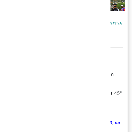
ภาพ การแข่งขันนกกรงหัวจุกประเภท 4 ยก 10 ดอกรวม
(VIP) จังหวัดยะลา ประจำปี 65
👉🏼 บทความที่เกี่ยวข้อง
ฟรี! Grammy Karaoke ร้องคาราโอเกะ ถูก
ลิขสิทธิ์ มากกว่า 160 เพลง
คลิก
ฮิตสุด ณ จุดนี้ ! รีวิว "Bose QuietComfort 45"
หูฟังครอบหู สไตล์วัยรุ่น Pinterest
คลิก
🔗 ข้อมูลอ้างอิง
สำนักข่าวกรมประชาสัมพันธ์
,
อมรินทร์ทีวี
,
นก
กรงหัวจุก
,
jackiemjackie
,
mario_jok
,