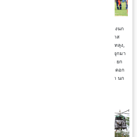
การแข่งขันนกกรงหัวจุก
เป็นกิจกรรมที่
บรรดาผู้เลี้ยงนก
กรงหัวจุก ทั้งในพื้นที่จังหวัดยะลา, ปัตตานี, นราธิวาส
รวมไปถึงเชียงราย ,เชียงใหม่, นครศรีธรรมราช, พัทลุง,
กทม. และอีกหลาย ๆ จังหวัด เดินทางนำนกกรงหัวจุกมา
เข้าร่วม
การแข่งขันประชันเสียง
ตามกติกาที่กำหนด
ยก
ตัวอย่าง
การแข่งขันนกกรงหัวจุกประเภท 4 ยก 10 ดอก
รวม (VIP) จังหวัดยะลา ประจำปี 2565
ที่มีกติกาว่า
นก
จะต้องร้องเพลง 3 พยางค์ ให้ชัดเจน
ถึงจะได้ 1 ดอก
(คะแนน) โดย
ใช้ขันน้ำเป็นตัวจับเวลา