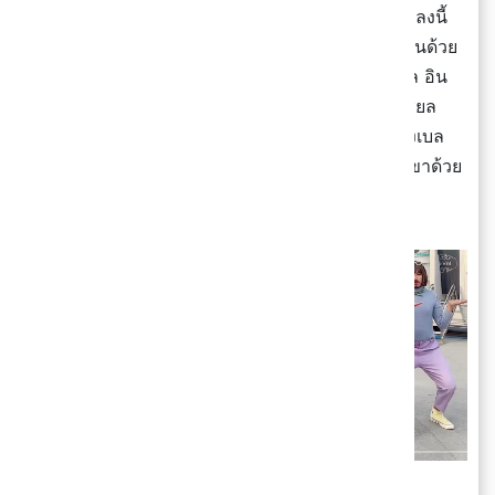
ได้ยินได้ฟังเพลงนี้ ยิ่งช่องทาง TikTok มีผู้ใช้เสียงเพลงนี้
ไปแล้วกว่า 3 แสนคอนเทนต์ หนึ่งในนั้นก็มีตัวผู้เขียนด้วย
ไม่เพียงเท่านั้นบรรดานักแสดง เซเลบริตี้ เน็ตไอดอล อิน
ฟลูเอนเซอร์ก็ต่างออกมากระพือปีกบินกันว่อนโซเชียล
อย่างแจ็คกี้ ชาเคอลีน, ม้าม่วง, มาริโอ้ โจ๊ก รวมถึงเบล
ล่า ราณี นางเอกเบอร์ต้นก็มาร่วมกางปีกบินไปกับเขาด้วย
เรียกได้ว่าขึ้นแท่นเป็น
เพลงฮิต TikTok
ไปแล้ว