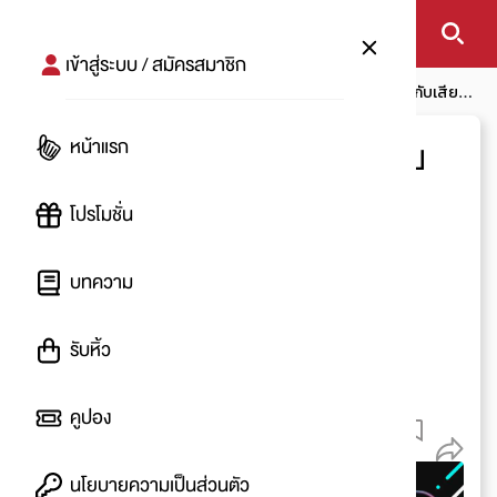
เข้าสู่ระบบ / สมัครสมาชิก
หน้าแรก
บทความ
โปรอัพเดท
เพลงฮิต TikTok 2023 กับเสียง
นกกรงหัวจุก แรงบันดาลใจที่มาจากการแข่งขัน
หน้าแรก
เพลงฮิต TikTok 2023 กับ
เสียงนกกรงหัวจุก แรง
โปรโมชั่น
บันดาลใจที่มาจากการ
บทความ
แข่งขัน
รับหิ้ว
โดย
:
wacheese
9 ส.ค. 2566
คูปอง
740
นโยบายความเป็นส่วนตัว