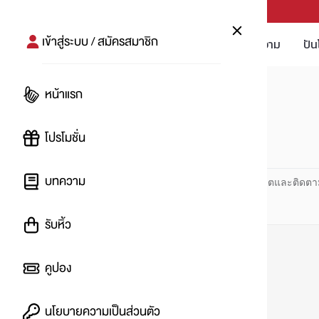
PUNPRO #MoreforLife
เข้าสู่ระบบ / สมัครสมาชิก
โปรโมชัน
บทความ
ปัน
หน้าแรก
หน้าแรก
#กางเกงผู้ชาย
โปรโมชั่น
#
บทความ
ปันโปร PUNPRO ที่ 1 ด้านโปรโมชัน อัปเดตและติดตา
รับหิ้ว
คูปอง
นโยบายความเป็นส่วนตัว