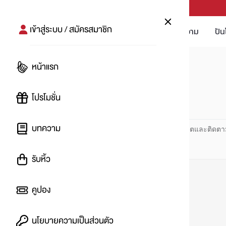
PUNPRO #MoreforLife
เข้าสู่ระบบ / สมัครสมาชิก
โปรโมชัน
บทความ
ปัน
หน้าแรก
หน้าแรก
#กาแฟกระท้อน
โปรโมชั่น
#
บทความ
ปันโปร PUNPRO ที่ 1 ด้านโปรโมชัน อัปเดตและติดตา
รับหิ้ว
คูปอง
นโยบายความเป็นส่วนตัว