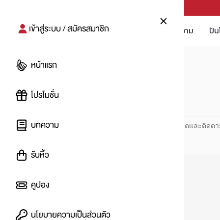
PUNPRO #MoreforLife
เข้าสู่ระบบ / สมัครสมาชิก
โปรโมชัน
บทความ
ปัน
หน้าแรก
หน้าแรก
#คลินิกเสริมความงาม
โปรโมชั่น
#
บทความ
ปันโปร PUNPRO ที่ 1 ด้านโปรโมชัน อัปเดตและติดตา
รับหิ้ว
คูปอง
นโยบายความเป็นส่วนตัว