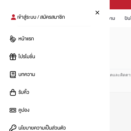
PUNPRO #MoreforLife
เข้าสู่ระบบ / สมัครสมาชิก
โปรโมชัน
บทความ
ปัน
หน้าแรก
หน้าแรก
#คอนเทนต์
โปรโมชั่น
#
บทความ
ปันโปร PUNPRO ที่ 1 ด้านโปรโมชัน อัปเดตและติดตา
รับหิ้ว
คูปอง
นโยบายความเป็นส่วนตัว