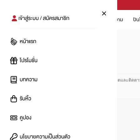
PUNPRO #MoreforLife
เข้าสู่ระบบ / สมัครสมาชิก
โปรโมชัน
บทความ
ปัน
หน้าแรก
หน้าแรก
#คอลเลกชันปีหนูทอง
โปรโมชั่น
#
บทความ
ปันโปร PUNPRO ที่ 1 ด้านโปรโมชัน อัปเดตและติดตา
รับหิ้ว
คูปอง
นโยบายความเป็นส่วนตัว