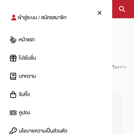
เข้าสู่ระบบ / สมัครสมาชิก
หน้าแรก
#ง่ายแบบนี้ทำกินเองที่บ้านก็ได้
หน้าแรก
#
โปรโมชั่น
ปันโปร PUNPRO ที่ 1 ด้านโปรโมชัน อัปเดตและติดตามทุกเรื่องราว
โปรโมชัน
บทความ
รับหิ้ว
คูปอง
นโยบายความเป็นส่วนตัว