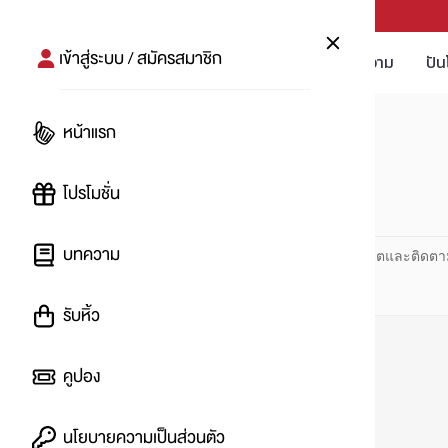
PUNPRO #MoreforLife
เข้าสู่ระบบ / สมัครสมาชิก
โปรโมชัน
บทความ
ปัน
หน้าแรก
หน้าแรก
#ตุ๊กตา
โปรโมชั่น
#
บทความ
ปันโปร PUNPRO ที่ 1 ด้านโปรโมชัน อัปเดตและติดตา
รับหิ้ว
คูปอง
นโยบายความเป็นส่วนตัว