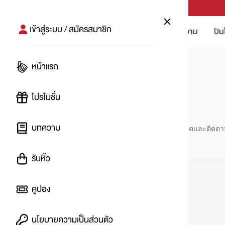
PUNPRO #MoreforLife
เข้าสู่ระบบ / สมัครสมาชิก
โปรโมชัน
บทความ
ปัน
หน้าแรก
หน้าแรก
#ต้นไม้
โปรโมชั่น
#
บทความ
ปันโปร PUNPRO ที่ 1 ด้านโปรโมชัน อัปเดตและติดตา
รับหิ้ว
คูปอง
นโยบายความเป็นส่วนตัว