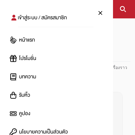
เข้าสู่ระบบ / สมัครสมาชิก
หน้าแรก
#ถ่ายรูปเหมือนยุโรป
หน้าแรก
#
โปรโมชั่น
ปันโปร PUNPRO ที่ 1 ด้านโปรโมชัน อัปเดตและติดตามทุกเรื่องราว
โปรโมชัน
บทความ
รับหิ้ว
คูปอง
นโยบายความเป็นส่วนตัว