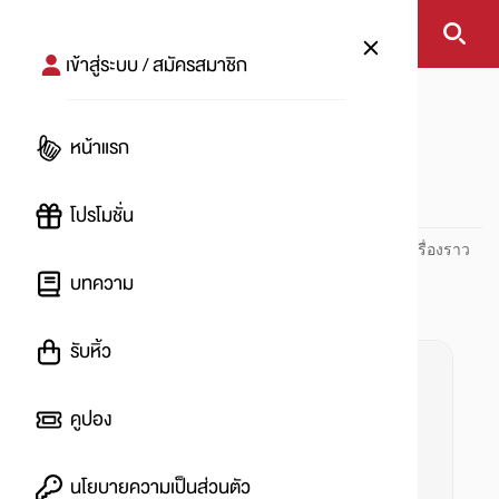
เข้าสู่ระบบ / สมัครสมาชิก
หน้าแรก
#ทริคเด็ด
หน้าแรก
#
โปรโมชั่น
ปันโปร PUNPRO ที่ 1 ด้านโปรโมชัน อัปเดตและติดตามทุกเรื่องราว
โปรโมชัน
บทความ
รับหิ้ว
คูปอง
นโยบายความเป็นส่วนตัว