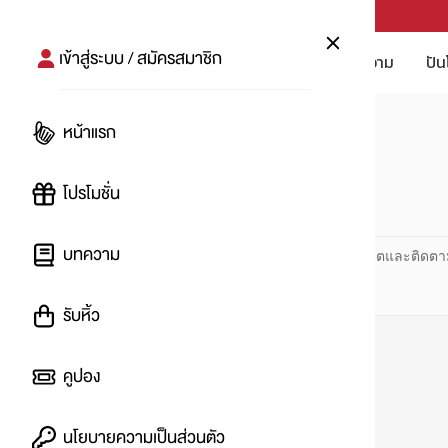
PUNPRO #MoreforLife
เข้าสู่ระบบ / สมัครสมาชิก
โปรโมชัน
บทความ
ปัน
หน้าแรก
หน้าแรก
#น่องไก่
โปรโมชั่น
#
บทความ
ปันโปร PUNPRO ที่ 1 ด้านโปรโมชัน อัปเดตและติดตา
รับหิ้ว
คูปอง
นโยบายความเป็นส่วนตัว