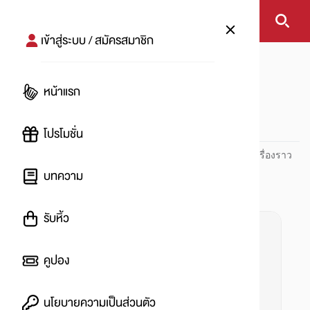
เข้าสู่ระบบ / สมัครสมาชิก
หน้าแรก
#น้ำดื่ม
หน้าแรก
#
โปรโมชั่น
ปันโปร PUNPRO ที่ 1 ด้านโปรโมชัน อัปเดตและติดตามทุกเรื่องราว
โปรโมชัน
บทความ
รับหิ้ว
คูปอง
นโยบายความเป็นส่วนตัว