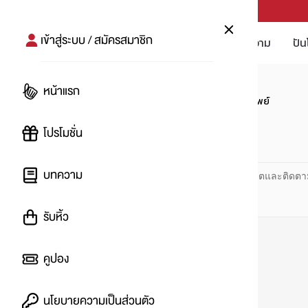
PUNPRO #MoreforLife
เข้าสู่ระบบ / สมัครสมาชิก
โปรโมชัน
บทความ
ปัน
หน้าแรก
หน้าแรก
#บัตรบีเฟิสต์สมาร์ทแรบบิทไลน์เพย์
โปรโมชั่น
#
บทความ
ปันโปร PUNPRO ที่ 1 ด้านโปรโมชัน อัปเดตและติดตา
รับหิ้ว
คูปอง
นโยบายความเป็นส่วนตัว