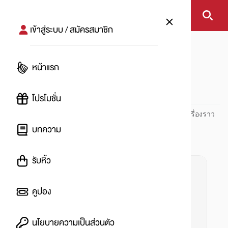
เข้าสู่ระบบ / สมัครสมาชิก
หน้าแรก
#บัตรเครดิตวีซ่ากสิกรไทย
หน้าแรก
#
โปรโมชั่น
ปันโปร PUNPRO ที่ 1 ด้านโปรโมชัน อัปเดตและติดตามทุกเรื่องราว
โปรโมชัน
บทความ
รับหิ้ว
คูปอง
นโยบายความเป็นส่วนตัว