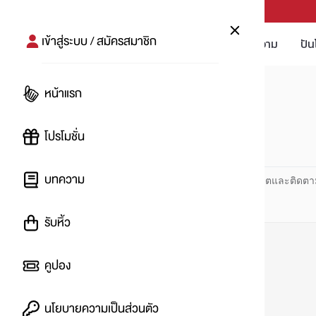
PUNPRO #MoreforLife
เข้าสู่ระบบ / สมัครสมาชิก
โปรโมชัน
บทความ
ปัน
หน้าแรก
หน้าแรก
#ป๊อกกี้ครัชฟรุต
โปรโมชั่น
#
บทความ
ปันโปร PUNPRO ที่ 1 ด้านโปรโมชัน อัปเดตและติดตา
รับหิ้ว
คูปอง
นโยบายความเป็นส่วนตัว