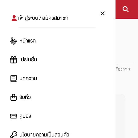
เข้าสู่ระบบ / สมัครสมาชิก
หน้าแรก
#ยุค90s
หน้าแรก
#
โปรโมชั่น
ปันโปร PUNPRO ที่ 1 ด้านโปรโมชัน อัปเดตและติดตามทุกเรื่องราว
โปรโมชัน
บทความ
รับหิ้ว
คูปอง
นโยบายความเป็นส่วนตัว