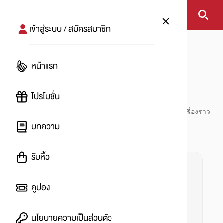
เข้าสู่ระบบ / สมัครสมาชิก
หน้าแรก
#รถโดยสารสนามบินสุวรรณภูมิ
หน้าแรก
#
โปรโมชั่น
ปันโปร PUNPRO ที่ 1 ด้านโปรโมชัน อัปเดตและติดตามทุกเรื่องราว
โปรโมชัน
บทความ
รับหิ้ว
คูปอง
นโยบายความเป็นส่วนตัว