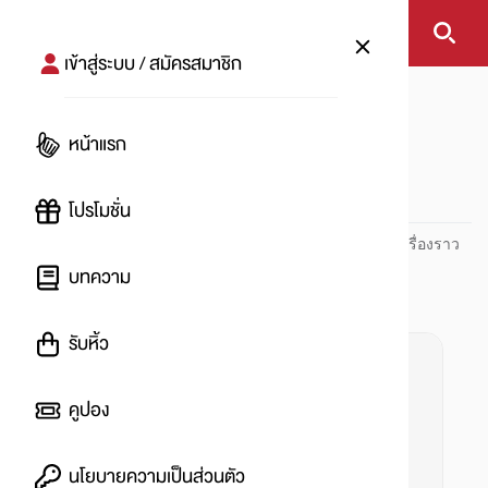
เข้าสู่ระบบ / สมัครสมาชิก
หน้าแรก
#รักษาออฟฟิศซินโดรม
หน้าแรก
#
โปรโมชั่น
ปันโปร PUNPRO ที่ 1 ด้านโปรโมชัน อัปเดตและติดตามทุกเรื่องราว
โปรโมชัน
บทความ
รับหิ้ว
คูปอง
นโยบายความเป็นส่วนตัว