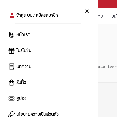
PUNPRO #MoreforLife
เข้าสู่ระบบ / สมัครสมาชิก
โปรโมชัน
บทความ
ปัน
หน้าแรก
หน้าแรก
#ลด75%
โปรโมชั่น
#
บทความ
ปันโปร PUNPRO ที่ 1 ด้านโปรโมชัน อัปเดตและติดตา
รับหิ้ว
คูปอง
นโยบายความเป็นส่วนตัว