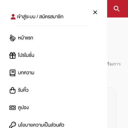
เข้าสู่ระบบ / สมัครสมาชิก
หน้าแรก
#วิกฤตไวรัส
หน้าแรก
#
โปรโมชั่น
ปันโปร PUNPRO ที่ 1 ด้านโปรโมชัน อัปเดตและติดตามทุกเรื่องราว
โปรโมชัน
บทความ
รับหิ้ว
คูปอง
นโยบายความเป็นส่วนตัว