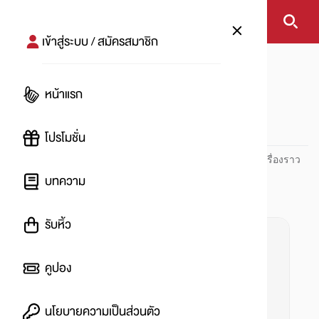
เข้าสู่ระบบ / สมัครสมาชิก
หน้าแรก
#สิ่งของห้ามฝากส่ง
หน้าแรก
#
โปรโมชั่น
ปันโปร PUNPRO ที่ 1 ด้านโปรโมชัน อัปเดตและติดตามทุกเรื่องราว
โปรโมชัน
บทความ
รับหิ้ว
คูปอง
นโยบายความเป็นส่วนตัว