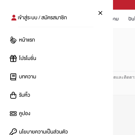
PUNPRO #MoreforLife
เข้าสู่ระบบ / สมัครสมาชิก
โปรโมชัน
บทความ
ปัน
หน้าแรก
หน้าแรก
#แชมพู
โปรโมชั่น
#
บทความ
ปันโปร PUNPRO ที่ 1 ด้านโปรโมชัน อัปเดตและติดตา
รับหิ้ว
คูปอง
นโยบายความเป็นส่วนตัว