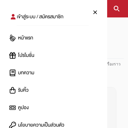
เข้าสู่ระบบ / สมัครสมาชิก
หน้าแรก
#แชร์ทริค
หน้าแรก
#
โปรโมชั่น
ปันโปร PUNPRO ที่ 1 ด้านโปรโมชัน อัปเดตและติดตามทุกเรื่องราว
โปรโมชัน
บทความ
รับหิ้ว
คูปอง
นโยบายความเป็นส่วนตัว