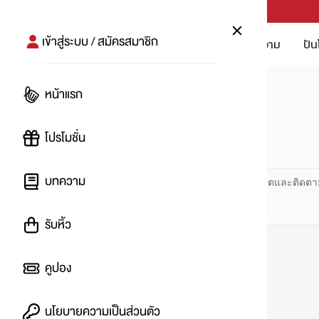
PUNPRO #MoreforLife
เข้าสู่ระบบ / สมัครสมาชิก
โปรโมชัน
บทความ
ปัน
หน้าแรก
หน้าแรก
#แฟชั่น
โปรโมชั่น
#
บทความ
ปันโปร PUNPRO ที่ 1 ด้านโปรโมชัน อัปเดตและติดตา
รับหิ้ว
คูปอง
นโยบายความเป็นส่วนตัว