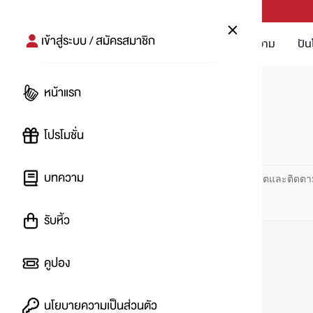
PUNPRO #MoreforLife
เข้าสู่ระบบ / สมัครสมาชิก
โปรโมชัน
บทความ
ปัน
หน้าแรก
หน้าแรก
#แลกของรางวัล
โปรโมชั่น
#
บทความ
ปันโปร PUNPRO ที่ 1 ด้านโปรโมชัน อัปเดตและติดตา
รับหิ้ว
คูปอง
นโยบายความเป็นส่วนตัว