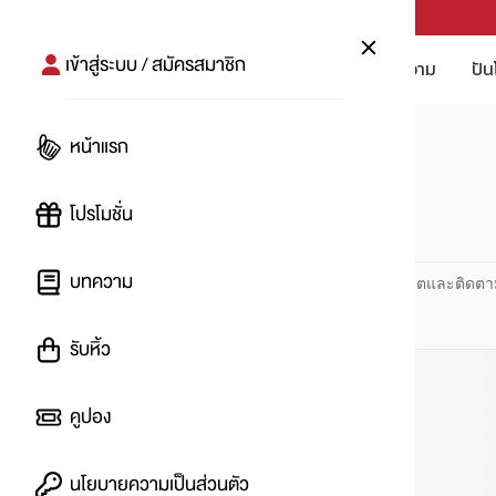
PUNPRO #MoreforLife
เข้าสู่ระบบ / สมัครสมาชิก
โปรโมชัน
บทความ
ปัน
หน้าแรก
หน้าแรก
#แลกช้อป
โปรโมชั่น
#
บทความ
ปันโปร PUNPRO ที่ 1 ด้านโปรโมชัน อัปเดตและติดตา
รับหิ้ว
คูปอง
นโยบายความเป็นส่วนตัว