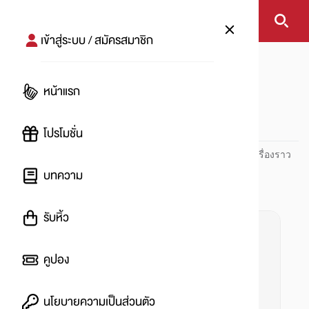
เข้าสู่ระบบ / สมัครสมาชิก
หน้าแรก
#โบโลน่าพริกลดโซเดียม
หน้าแรก
#
โปรโมชั่น
ปันโปร PUNPRO ที่ 1 ด้านโปรโมชัน อัปเดตและติดตามทุกเรื่องราว
โปรโมชัน
บทความ
รับหิ้ว
คูปอง
นโยบายความเป็นส่วนตัว