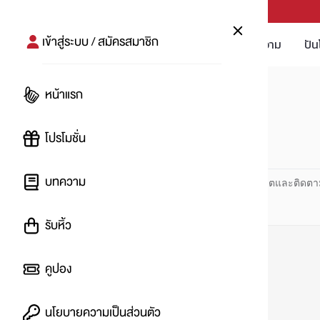
PUNPRO #MoreforLife
เข้าสู่ระบบ / สมัครสมาชิก
โปรโมชัน
บทความ
ปัน
หน้าแรก
หน้าแรก
#โลชั่นบำรุงผิว
โปรโมชั่น
#
บทความ
ปันโปร PUNPRO ที่ 1 ด้านโปรโมชัน อัปเดตและติดตา
รับหิ้ว
คูปอง
นโยบายความเป็นส่วนตัว