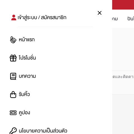
PUNPRO #MoreforLife
เข้าสู่ระบบ / สมัครสมาชิก
โปรโมชัน
บทความ
ปัน
หน้าแรก
หน้าแรก
#ไก่ทอด
โปรโมชั่น
#
บทความ
ปันโปร PUNPRO ที่ 1 ด้านโปรโมชัน อัปเดตและติดตา
รับหิ้ว
คูปอง
นโยบายความเป็นส่วนตัว