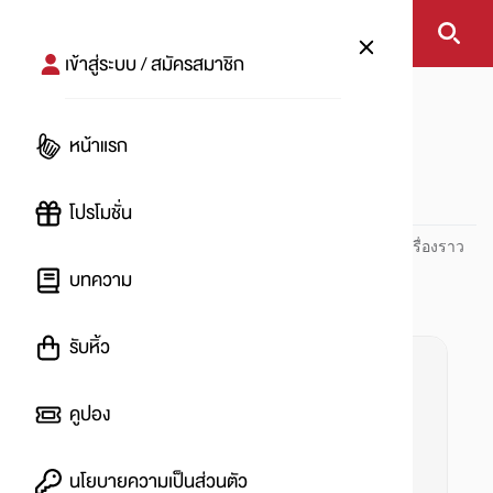
เข้าสู่ระบบ / สมัครสมาชิก
หน้าแรก
#ไก่ป๊อป
หน้าแรก
#
โปรโมชั่น
ปันโปร PUNPRO ที่ 1 ด้านโปรโมชัน อัปเดตและติดตามทุกเรื่องราว
โปรโมชัน
บทความ
รับหิ้ว
คูปอง
นโยบายความเป็นส่วนตัว