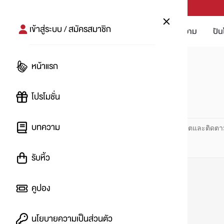
PUNPRO #MoreforLife
เข้าสู่ระบบ / สมัครสมาชิก
โปรโมชัน
บทความ
ปัน
หน้าแรก
หน้าแรก
#Sandals
โปรโมชั่น
#
บทความ
ปันโปร PUNPRO ที่ 1 ด้านโปรโมชัน อัปเดตและติดตา
รับหิ้ว
คูปอง
นโยบายความเป็นส่วนตัว