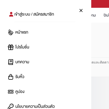
PUNPRO #MoreforLife
เข้าสู่ระบบ / สมัครสมาชิก
โปรโมชัน
บทความ
ปัน
หน้าแรก
หน้าแรก
#TheCoffeeClub
โปรโมชั่น
#
บทความ
ปันโปร PUNPRO ที่ 1 ด้านโปรโมชัน อัปเดตและติดตา
รับหิ้ว
คูปอง
นโยบายความเป็นส่วนตัว